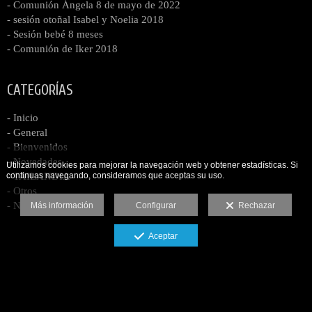
- Comunión Ángela 8 de mayo de 2022
- sesión otoñal Isabel y Noelia 2018
- Sesión bebé 8 meses
- Comunión de Iker 2018
CATEGORÍAS
- Inicio
- General
- Bienvenidos
- Novedades
Utilizamos cookies para mejorar la navegación web y obtener estadísticas. Si
continuas navegando, consideramos que aceptas su uso.
- TAILANDIA
- Otros
- Navidad 2013
Más información
Configurar
Rechazar
Aceptar