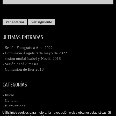
Ver anterior
Ver siguiente
ÚLTIMAS ENTRADAS
- Sesión Fotogràfica Aina 2022
- Comunión Ángela 8 de mayo de 2022
- sesión otoñal Isabel y Noelia 2018
- Sesión bebé 8 meses
- Comunión de Iker 2018
CATEGORÍAS
- Inicio
- General
- Bienvenidos
- Novedades
Utilizamos cookies para mejorar la navegación web y obtener estadísticas. Si