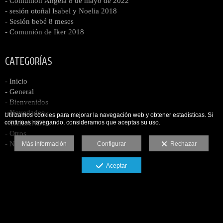
- Comunión Ángela 8 de mayo de 2022
- sesión otoñal Isabel y Noelia 2018
- Sesión bebé 8 meses
- Comunión de Iker 2018
CATEGORÍAS
- Inicio
- General
- Bienvenidos
- Novedades
Utilizamos cookies para mejorar la navegación web y obtener estadísticas. Si
- TAILANDIA
continuas navegando, consideramos que aceptas su uso.
- Otros
- Navidad 2013
Más información
Configurar
Rechazar
Aceptar